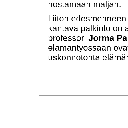
nostamaan maljan.
Liiton edesmenneen 
kantava palkinto on 
professori
Jorma Pa
elämäntyössään ovat 
uskonnotonta elämä