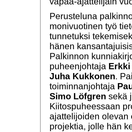
vapaa-ajattelijain vu
Perusteluna palkinnon
monivuotinen työ tiet
tunnetuksi tekemiseks
hänen kansantajuisis
Palkinnon kunniakirjo
puheenjohtaja
Erkki
Juha Kukkonen
. Pa
toiminnanjohtaja
Pa
Simo Löfgren
sekä j
Kiitospuheessaan pro
ajattelijoiden olevan
projektia, jolle hän ke