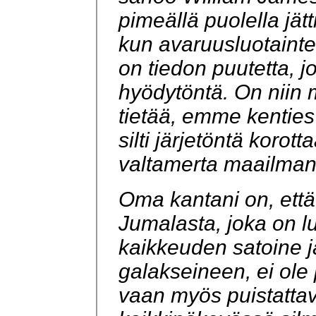
pimeällä puolella jätti
kun avaruusluotainten
on tiedon puutetta, 
hyödytöntä. On niin 
tietää, emme kenties 
silti järjetöntä koro
valtamerta maailma
Oma kantani on, että
Jumalasta, joka on 
kaikkeuden satoine j
galakseineen, ei ole 
vaan myös puistattav