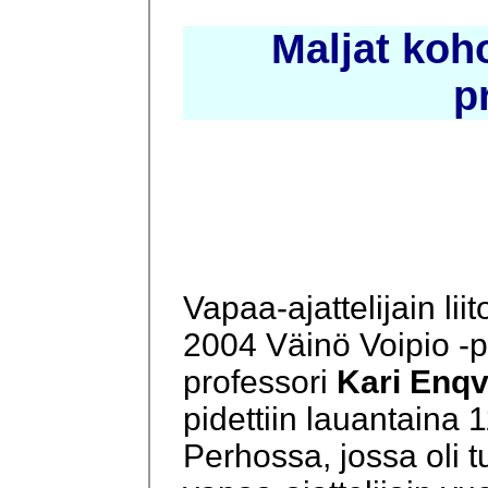
Maljat koh
p
Vapaa-ajattelijain liit
2004 Väinö Voipio -
professori
Kari Enqv
pidettiin lauantaina 
Perhossa, jossa oli 