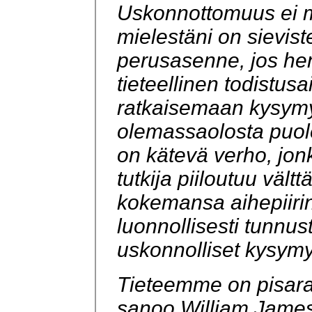
Uskonnottomuus ei m
mielestäni on sievist
perusasenne, jos henk
tieteellinen todistusa
ratkaisemaan kysym
olemassaolosta puole
on kätevä verho, jo
tutkija piiloutuu vält
kokemansa aihepiirin
luonnollisesti tunnus
uskonnolliset kysymy
Tieteemme on pisara
sanoo William Jame