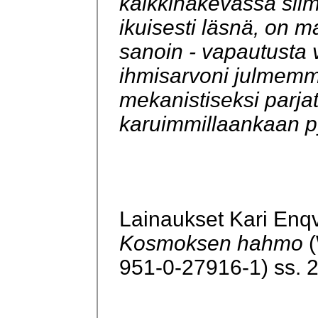
kaikkinäkevässä silm
ikuisesti läsnä, on ma
sanoin - vapautusta v
ihmisarvoni julmemm
mekanistiseksi parjat
karuimmillaankaan p
Lainaukset Kari Enqvi
Kosmoksen hahmo
(
951-0-27916-1) ss. 